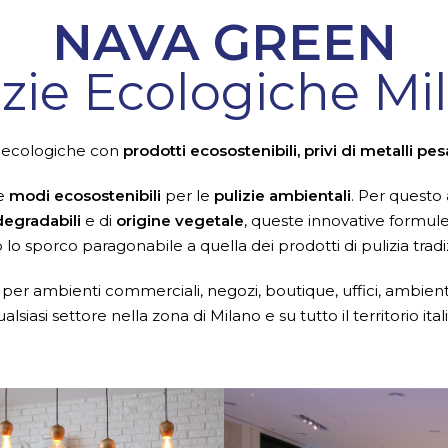
NAVA GREEN
izie Ecologiche Mi
ie ecologiche con
prodotti ecosostenibili, privi di metalli pes
re
modi ecosostenibili
per le
pulizie ambientali
. Per questo
degradabili
e di
origine vegetale
, queste innovative formul
 lo sporco paragonabile a quella dei prodotti di pulizia tradiz
per ambienti commerciali, negozi, boutique, uffici, ambient
ualsiasi settore nella zona di Milano e su tutto il territorio ital