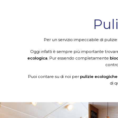
Pul
Per un servizio impeccabile di puliz
Oggi infatti è sempre più importante trova
ecologica
. Pur essendo completamente
bio
contro
Puoi contare su di noi per
pulizie ecologiche
di q